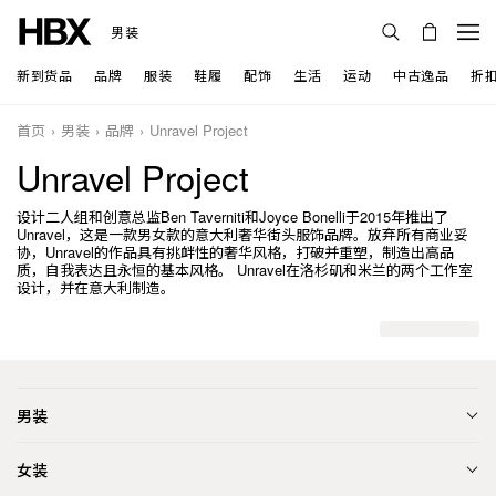
男装
新到货品
品牌
服装
鞋履
配饰
生活
运动
中古逸品
折
首页
男装
品牌
Unravel Project
Unravel Project
设计二人组和创意总监Ben Taverniti和Joyce Bonelli于2015年推出了
Unravel，这是一款男女款的意大利奢华街头服饰品牌。放弃所有商业妥
协，Unravel的作品具有挑衅性的奢华风格，打破并重塑，制造出高品
质，自我表达且永恒的基本风格。 Unravel在洛杉矶和米兰的两个工作室
设计，并在意大利制造。
男装
女装