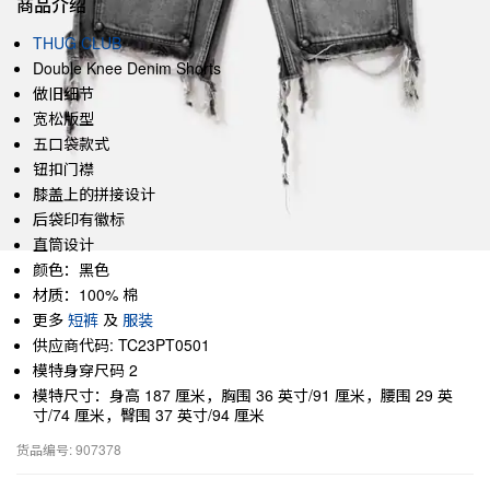
商品介绍
THUG CLUB
Double Knee Denim Shorts
做旧细节
宽松版型
五口袋款式
钮扣门襟
膝盖上的拼接设计
后袋印有徽标
直筒设计
颜色：黑色
材质：100% 棉
更多
短裤
及
服装
供应商代码: TC23PT0501
模特身穿尺码 2
模特尺寸：身高 187 厘米，胸围 36 英寸/91 厘米，腰围 29 英
寸/74 厘米，臀围 37 英寸/94 厘米
货品编号: 907378