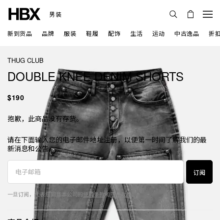
男装
新到货品
品牌
服装
鞋履
配饰
生活
运动
中古逸品
折
THUG CLUB
DOUBLE KNEE DENIM SHORTS
$190
抱歉，此商品没有存货。
请在下面输入您的电子邮件地址注册，以便第一时间了解我们的最
新消息和公告。
订阅
一旦订阅，代表您同意本公司的
使用条款
和
隐私政策
。