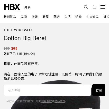
男装
新到货品
品牌
服装
鞋履
配饰
生活
运动
中古逸品
折
THE H.W.DOG&CO.
Cotton Big Beret
$80
$65
您省下了: $15 (19% Off)
抱歉，此商品没有存货。
请在下面输入您的电子邮件地址注册，以便第一时间了解我们的最
新消息和公告。
订阅
一旦订阅，代表您同意本公司的
使用条款
和
隐私政策
。