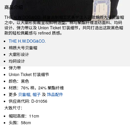
商品介绍
THE H.W.DOG&CO. 将复古制帽工艺美学注入这款棉质大号贝雷帽
之中，以大廓形剪裁呈现鲜明造型。棉与聚酯纤维混纺面料、均码
设计、弹力带以及 Union Ticket 钉装细节，共同打造出这款黑色帽
款的轻松佩戴感与 refined 质感。
THE H.W.DOG&CO.
棉质大号贝雷帽
大廓形设计
均码设计
弹力带
Union Ticket 钉装细节
颜色：黑色
材质：76% 棉，24% 聚酯纤维
更多
贝雷帽
,
帽子
及
饰品配件
供应商代码: D-01056
大致尺寸：
帽冠高度：11cm
头围：58cm