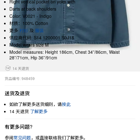
Right vertical pocket on yoke with
Darts at back shoulders
Color: V0021 - Indigo
材质：100% Cotton
更多
衬衫
及
服装
供应商代码: S14 1200001 S0J18
Model wears size M
Model measures: Height 186cm, Chest 34”/86cm, Waist
28”/71cm, Hip 36”/91cm
14 天退货
货品编号: 948459
送货及退货
如欲了解更多送货细则，请
按此
14 天退货
了解更多
有更多问题?
参阅
常见问题
，或直接联络我们了解更多。