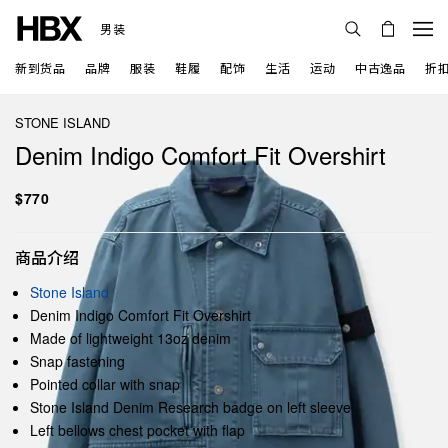
男装
新到货品
品牌
服装
鞋履
配饰
生活
运动
中古逸品
折
STONE ISLAND
Denim Indigo Comfort Fit Overshirt
$770
商品介绍
Stone Island
Denim Indigo Comfort Fit Overshirt
Made of lightweight 13oz denim
Snap fastening
Pointed collar with snap
Stone Island Denim Research badge on left sleeve
Left bellows chest pocket with flap