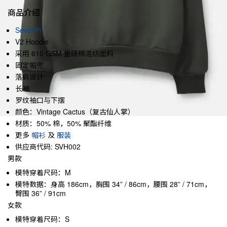
商品介绍
Seventh
V2 Hoodie
采用 610 GSM 重磅棉混纺面料
固定帽兜
落肩设计
长袖
罗纹袖口与下摆
颜色：Vintage Cactus（复古仙人掌）
材质：50% 棉，50% 聚酯纤维
更多
帽衫
及
服装
供应商代码: SVH002
男款
模特穿着尺码：M
模特数据：身高 186cm，胸围 34” / 86cm，腰围 28” / 71cm，
臀围 36” / 91cm
女款
模特穿着尺码：S