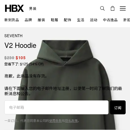
男装
新到货品
品牌
服装
鞋履
配饰
生活
运动
中古逸品
折
SEVENTH
V2 Hoodie
$230
$105
您省下了: $125 (54% Off)
抱歉，此商品没有存货。
请在下面输入您的电子邮件地址注册，以便第一时间了解我们的最
新消息和公告。
订阅
一旦订阅，代表您同意本公司的
使用条款
和
隐私政策
。