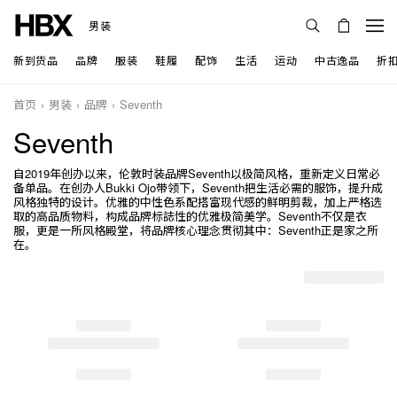
男装
新到货品
品牌
服装
鞋履
配饰
生活
运动
中古逸品
折
首页
男装
品牌
Seventh
Seventh
自2019年创办以来，伦敦时装品牌Seventh以极简风格，重新定义日常必
备单品。在创办人Bukki Ojo带领下，Seventh把生活必需的服饰，提升成
风格独特的设计。优雅的中性色系配搭富现代感的鲜明剪裁，加上严格选
取的高品质物料，构成品牌标誌性的优雅极简美学。Seventh不仅是衣
服，更是一所风格殿堂，将品牌核心理念贯彻其中：Seventh正是家之所
在。