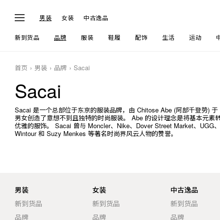
男装
女装
中古逸品
新到货品
品牌
服装
鞋履
配饰
生活
运动
首页
男装
品牌
Sacai
Sacai
Sacai 是一个总部位于东京的服装品牌，由 Chitose Abe (阿部千登
男女创造了意想不到且独特的时尚服装。 Abe 的设计理念是将基本元
优雅的服饰。 Sacai 曾与 Moncler、Nike、Dover Street Market、UG
Wintour 和 Suzy Menkes 等著名时尚界风云人物的赞誉。
男装
女装
中古逸品
新到货品
新到货品
新到货品
品牌
品牌
品牌