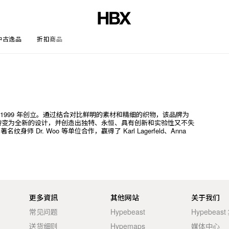
中古逸品
折扣商品
文章
势) 于 1999 年创立。通过结合对比鲜明的素材和精细的织物，该品牌为
素转变为全新的设计，并创造出独特、永恒、具有创新和实验性又不失
G、著名纹身师 Dr. Woo 等单位合作，赢得了 Karl Lagerfeld、Anna
更多資訊
其他网站
关于我们
常见问题
Hypebeast
Hypebeas
送货细则
Hypemaps
媒体中心