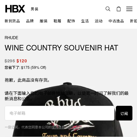
男装
新到货品
品牌
服装
鞋履
配饰
生活
运动
中古逸品
折
RHUDE
WINE COUNTRY SOUVENIR HAT
$295
$120
您省下了: $175 (59% Off)
抱歉，此商品没有存货。
请在下面输入您的电子邮件地址注册，以便第一时间了解我们的最
新消息和公告。
订阅
一旦订阅，代表您同意本公司的
使用条款
和
隐私政策
。