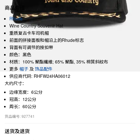
商品介绍
Rhude
Wine Country Souvenir Hat
重质复古卡车司机帽
前面的拼接面板和帽沿上的Rhude标志
背面有可调节的按扣带
颜色：黑色
材质：100% 聚酯纖維; 65% 聚酯, 35% 棉質斜紋布
更多
帽子
及
饰品配件
供应商代码: RHFW24HA06012
大约尺寸：
边缘宽度：6公分
冠高：12公分
周长：60公分
货品编号: 927741
送货及退货