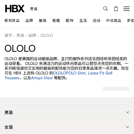
男装
新到货品
品牌
服装
鞋履
配饰
生活
运动
中古逸品
折
首页
男装
品牌
OLOLO
OLOLO
OLOLO 是美国的运动服装品牌，主打的服饰系列适合田径和非田径类的
运动穿着。 OLOLO 充满活力的运动休闲单品可以替您点亮您的衣橱。一
系列既怪诞但又实用的服装和配饰能为您的日常单品增添一点乐趣。现在
可在 HBX 上选购 OLOLO 的
OLOLOPOLO Shirt
,
Loose Fit Golf
Trousers
，以及
Arroyo Visor
等配饰。
男装
女装