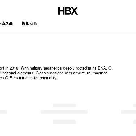
中古逸品
折扣商品
文章
f in 2018. With military aesthetics deeply rooted in its DNA, O.
functional elements. Classic designs with a twist, re-imagined
O Files initiates for originality.