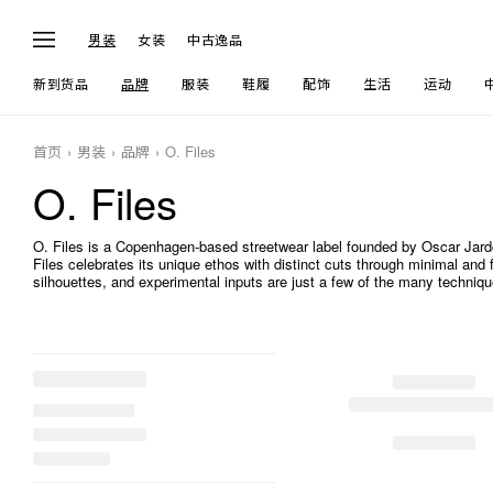
男装
女装
中古逸品
新到货品
品牌
服装
鞋履
配饰
生活
运动
首页
男装
品牌
O. Files
O. Files
O. Files is a Copenhagen-based streetwear label founded by Oscar Jardor
Files celebrates its unique ethos with distinct cuts through minimal and 
silhouettes, and experimental inputs are just a few of the many techniques 