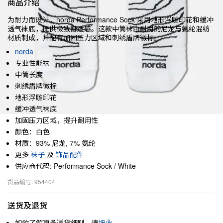
商品介绍
为耐力而设计，norda Performance Sock 采用地形浮雕印花和缓冲
透气袜底，提供极致舒适感。这款中筒袜由耐用的尼龙与氨纶混纺
材质制成，并配有加固压力区域和刺绣盾牌徽标。
norda
专业性能袜
中筒长度
刺绣盾牌徽标
地形浮雕印花
缓冲透气袜底
加固压力区域，提升耐用性
颜色：白色
材质：93% 尼龙, 7% 氨纶
更多
袜子
及
饰品配件
供应商代码: Performance Sock / White
货品编号: 954404
送货及退货
如欲了解更多送货细则，请
按此