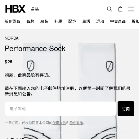
男装
新到货品
品牌
服装
鞋履
配饰
生活
运动
中古逸品
折
NORDA
Performance Sock
$25
抱歉，此商品没有存货。
请在下面输入您的电子邮件地址注册，以便第一时间了解我们的最
新消息和公告。
订阅
一旦订阅，代表您同意本公司的
使用条款
和
隐私政策
。