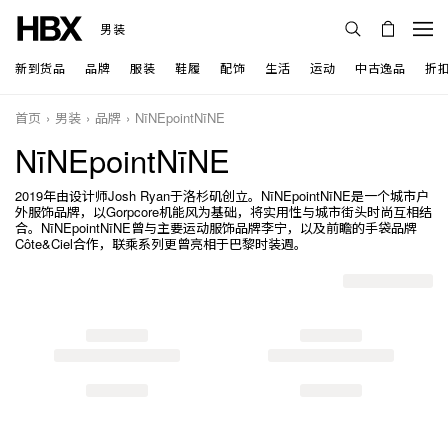
男装
新到货品
品牌
服装
鞋履
配饰
生活
运动
中古逸品
折
首页
男装
品牌
NīNEpointNīNE
NīNEpointNīNE
2019年由设计师Josh Ryan于洛杉矶创立。NīNEpointNīNE是一个城市户
外服饰品牌，以Gorpcore机能风为基础，将实用性与城市街头时尚互相结
合。NīNEpointNīNE曾与主要运动服饰品牌李宁，以及前瞻的手袋品牌
Côte&Ciel合作，联乘系列更曾亮相于巴黎时装週。