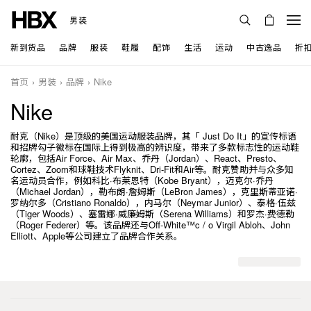
男装
新到货品
品牌
服装
鞋履
配饰
生活
运动
中古逸品
折
首页
男装
品牌
Nike
Nike
耐克（Nike）是顶级的美国运动服装品牌，其「 Just Do It」的宣传标语
和招牌勾子徽标在国际上得到极高的辨识度，带来了多款标志性的运动鞋
轮廓，包括Air Force、Air Max、乔丹（Jordan）、React、Presto、
Cortez、Zo​​om和球鞋技术Flyknit、Dri-Fit和Air等。耐克赞助并与众多知
名运动员合作，例如科比·布莱恩特（Kobe Bryant），迈克尔·乔丹
（Michael Jordan），勒布朗·詹姆斯（LeBron James），克里斯蒂亚诺·
罗纳尔多（Cristiano Ronaldo），内马尔（Neymar Junior）、泰格·伍兹
（Tiger Woods）、塞雷娜·威廉姆斯（Serena Williams）和罗杰·费德勒
（Roger Federer）等。该品牌还与Off-White™c / o Virgil Abloh、John
Elliott、Apple等公司建立了品牌合作关系。