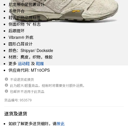
尼龙带中足包裹设计
系带开合
鞋舌织物品牌标签
侧面织物 “N” 标志
后跟提环
Vibram® 外底
圆形凸耳设计
颜色：Shipyar/ Dockside
材质：麂皮，织物，橡胶
更多
运动鞋
及
鞋履
供应商代码: MT10OPS
不设退货或换货
此为超大/超重商品，结帐时将需要支付额外运费。
包邮并不适用于此货品
货品编号: 953579
送货及退货
如欲了解更多送货细则，请
按此