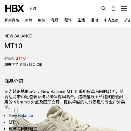
男装
新到货品
品牌
服装
鞋履
配饰
生活
运动
中古逸品
折
NEW BALANCE
MT10
$125
$110
您省下了: $15 (12% Off)
商品介绍
专为崎岖地形设计，New Balance MT10 采用皮革与网眼鞋面，结
合尼龙带中足包裹系统以确保稳固贴合。这款越野廓形鞋款搭载耐
用的 Vibram® 外底及圆形凸耳，提供卓越的功能表现与专业户外美
学。
New Balance
MT10
皮革与网眼鞋面