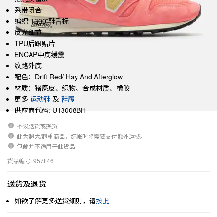
系带闭合
编织“1300”鞋舌标
反光细节
TPU后跟贴片
ENCAP中底缓震
纹路外底
配色：Drift Red/ Hay And Afterglow
材质：猪麂皮、织物、合成材质、橡胶
更多
运动鞋
及
鞋履
供应商代码: U13008BH
不设退货或换货
此为超大/超重商品，结帐时将需要支付额外运费。
包邮并不适用于此货品
货品编号: 957846
送货及退货
如欲了解更多送货细则，请
按此