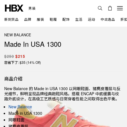
男装
新到货品
品牌
服装
鞋履
配饰
生活
运动
中古逸品
折
NEW BALANCE
Made In USA 1300
$250
$215
您省下了: $35 (14% Off)
商品介绍
New Balance 的 Made in USA 1300 以网眼鞋面、猪麂皮覆层与反
光细节，鲜明呈现品牌经典跑鞋风格。搭载 ENCAP 中底缓震与纹
路外底设计，在高级工艺质感与日常穿着性能之间取得出色平衡。
New Balance
Made in USA 1300
网眼鞋面
猪麂皮覆层