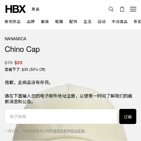
男装
新到货品
品牌
服装
鞋履
配饰
生活
运动
中古逸品
折
NANAMICA
Chino Cap
$70
$35
您省下了: $35 (50% Off)
抱歉，此商品没有存货。
请在下面输入您的电子邮件地址注册，以便第一时间了解我们的最
新消息和公告。
订阅
一旦订阅，代表您同意本公司的
使用条款
和
隐私政策
。