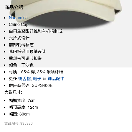
商品介绍
Nanamica
Chino Cap
由再生聚酯纤维和有机棉制成
六片式设计
前部刺绣标志
遮阳板采用顶缝设计
后部带可调节扣带
颜色：干沙色
材质：65% 棉, 35% 聚酯纤维
更多
鸭舌帽
,
帽子
及
饰品配件
供应商代码: SUPS400E
大致尺寸:
帽檐宽度: 7cm
帽顶高度: 12cm
帽围: 60cm
货品编号: 935330