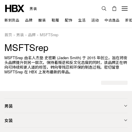
男装
新到货品
品牌
服装
鞋履
配饰
生活
运动
中古逸品
折
首页
男装
品牌
MSFTSrep
MSFTSrep
MSFTSrep 由名人杰登·史密斯 (Jaden Smith) 于 2015 年创立，旨在将街
头品牌提升到另一层次。保持着叛逆和反文化态度的同时，该品牌正在转
向可持续和更人道的标签，转向零残忍和环保的制造过程。密切留意
MSFTSrep 在 HBX 上发布最新的单品。
男装
女装