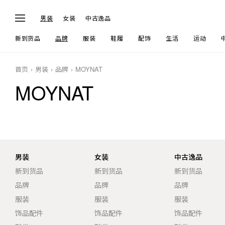
男装
女装
中古逸品
新到货品
品牌
服装
鞋履
配饰
生活
运动
首页
男装
品牌
MOYNAT
MOYNAT
男装
女装
中古逸品
新到货品
新到货品
新到货品
品牌
品牌
品牌
服装
服装
服装
饰品配件
饰品配件
饰品配件