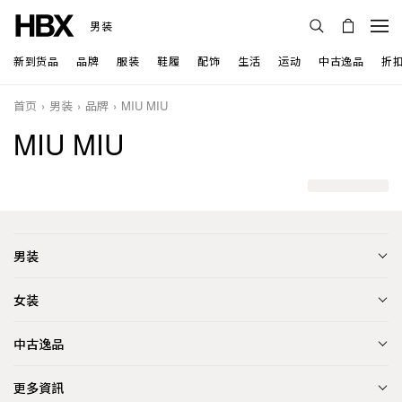
男装
新到货品
品牌
服装
鞋履
配饰
生活
运动
中古逸品
折
首页
男装
品牌
MIU MIU
MIU MIU
男装
女装
中古逸品
更多資訊