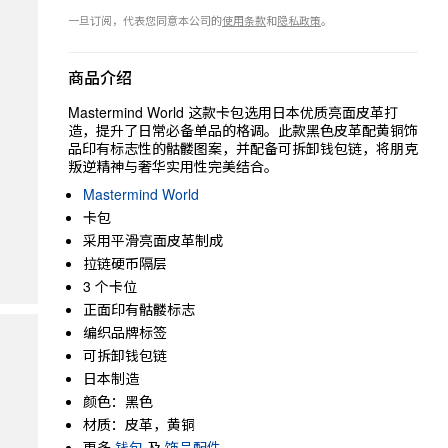
一旦订阅，代表您同意本公司的
使用条款
和
隐私政策
。
商品介绍
Mastermind World 这款卡包选用日本优质亮面皮革打
造，提升了日常必备单品的格调。此款黑色皮革配黄铜饰
品印有标志性的骷髅图案，并配备可拆卸钱包链，将朋克
叛逆精神与奢华实用性完美结合。
Mastermind World
卡包
采用平滑亮面皮革制成
拉链硬币隔层
3 个卡位
正面印有骷髅标志
编织品牌标签
可拆卸钱包链
日本制造
颜色：黑色
材质：皮革，黄铜
更多
钱包
及
饰品配件