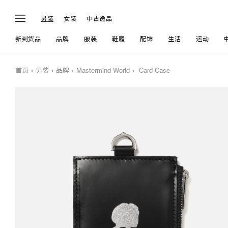
男装
女装
中古逸品
新到货品
品牌
服装
鞋履
配饰
生活
运动
首页
男装
品牌
Mastermind World
Card Case