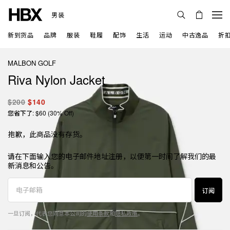
男装
新到货品
品牌
服装
鞋履
配饰
生活
运动
中古逸品
折
MALBON GOLF
Riva Nylon Jacket
$200
$140
您省下了: $60 (30% Off)
抱歉，此商品没有存货。
请在下面输入您的电子邮件地址注册，以便第一时间了解我们的最
新消息和公告。
订阅
一旦订阅，代表您同意本公司的
使用条款
和
隐私政策
。