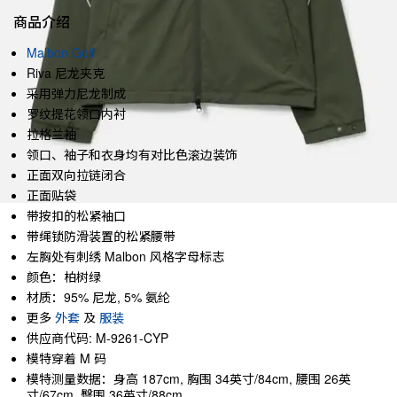
商品介绍
Malbon Golf
Riva 尼龙夹克
采用弹力尼龙制成
罗纹提花领口内衬
拉格兰袖
领口、袖子和衣身均有对比色滚边装饰
正面双向拉链闭合
正面贴袋
带按扣的松紧袖口
带绳锁防滑装置的松紧腰带
左胸处有刺绣 Malbon 风格字母标志
颜色：柏树绿
材质：95% 尼龙, 5% 氨纶
更多
外套
及
服装
供应商代码: M-9261-CYP
模特穿着 M 码
模特测量数据：身高 187cm, 胸围 34英寸/84cm, 腰围 26英
寸/67cm, 臀围 36英寸/88cm