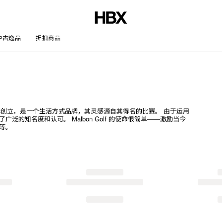
中古逸品
折扣商品
文章
on 于 2017 年创立，是一个生活方式品牌，其灵感源自其得名的比赛。 由于运用
的知名度和认可。 Malbon Golf 的使命很简单——激励当今
等。