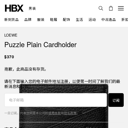
男装
新到货品
品牌
服装
鞋履
配饰
生活
运动
中古逸品
折
LOEWE
Puzzle Plain Cardholder
$370
抱歉，此商品没有存货。
请在下面输入您的电子邮件地址注册，以便第一时间了解我们的最
新消息和公告。
订阅
一旦订阅，代表您同意本公司的
使用条款
和
隐私政策
。