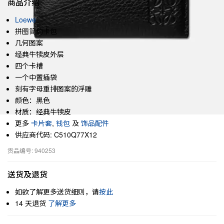
商品介绍
Loewe
拼图简约卡包
几何图案
经典牛犊皮外层
四个卡槽
一个中置插袋
刻有字母重排图案的浮雕
颜色：黑色
材质：经典牛犊皮
更多
卡片套
,
钱包
及
饰品配件
供应商代码: C510Q77X12
货品编号: 940253
送货及退货
如欲了解更多送货细则，请
按此
14 天退货
了解更多