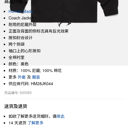
商品介绍
Human Made
Coach Jacket
耐用的尼龍外层
正面及背面的侧标志具有反光效果
按扣封合设计
两个侧袋
袖口上的心形按扣
全棉衬里
颜色：黑色
材质：100% 尼龍; 100% 棉花
更多
外套
及
服装
供应商代码: HM28JK044
货品编号: 930065
送货及退货
如欲了解更多送货细则，请
按此
14 天退货
了解更多