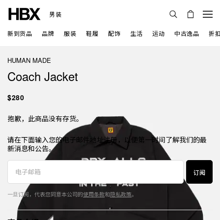
男装
新到货品
品牌
服装
鞋履
配饰
生活
运动
中古逸品
折
HUMAN MADE
Coach Jacket
$280
抱歉，此商品没有存货。
请在下面输入您的电子邮件地址注册，以便第一时间了解我们的最
新消息和公告。
订阅
一旦订阅，代表您同意本公司的
使用条款
和
隐私政策
。