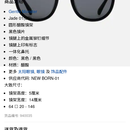
商品介绍
Gentle Monster
Jade 01(BR)
圆形醋酸镜架
黑色镜片
镜腿上的金属铆钉细节
镜腿上印有标志
一体化鼻托
颜色：黑色 / 黑色
材质：醋酸
更多
太阳眼镜
,
眼镜
及
饰品配件
供应商代码: NEW BORN-01
大致尺寸：
镜架高度：5厘米
镜架宽度：14厘米
64 ☐ 20 - 146
货品编号: 940035
送货及退货