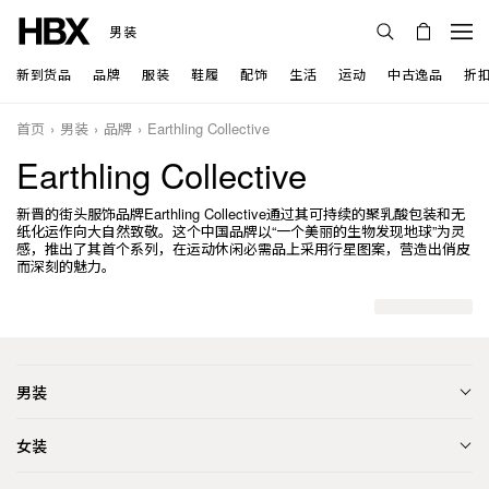
男装
新到货品
品牌
服装
鞋履
配饰
生活
运动
中古逸品
折
首页
男装
品牌
Earthling Collective
Earthling Collective
新晋的街头服饰品牌Earthling Collective通过其可持续的聚乳酸包装和无
纸化运作向大自然致敬。这个中国品牌以“一个美丽的生物发现地球”为灵
感，推出了其首个系列，在运动休闲必需品上采用行星图案，营造出俏皮
而深刻的魅力。
男装
女装