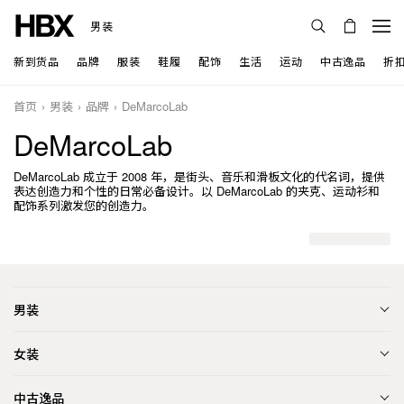
男装
新到货品
品牌
服装
鞋履
配饰
生活
运动
中古逸品
折
首页
男装
品牌
DeMarcoLab
DeMarcoLab
DeMarcoLab 成立于 2008 年，是街头、音乐和滑板文化的代名词，提供
表达创造力和个性的日常必备设计。以 DeMarcoLab 的夹克、运动衫和
配饰系列激发您的创造力。
男装
女装
中古逸品