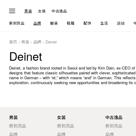
男装
女装
中古逸品
新到货品
品牌
服装
鞋履
配饰
生活
运动
首页
男装
品牌
Deinet
Deinet
Deinet, a fashion brand rooted in Seoul and led by Kim Dain, ex-CEO of
designs that feature classic silhouettes paired with clever, sophistica
name in German – with “et,” which means “and” in German. This reflects 
exploration, continuously seeking new opportunities and broadening its c
男装
女装
中古逸品
新到货品
新到货品
新到货品
品牌
品牌
品牌