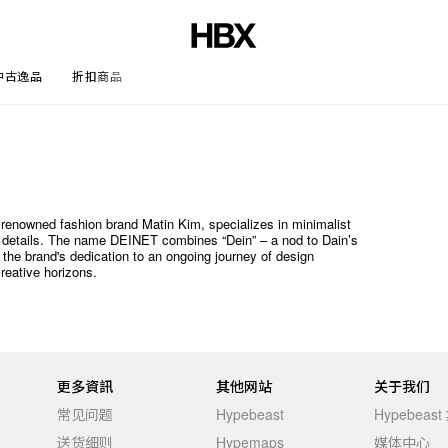
中古逸品
折扣商品
文章
 renowned fashion brand Matin Kim, specializes in minimalist
ted details. The name DEINET combines “Dein” – a nod to Dain’s
the brand's dedication to an ongoing journey of design
reative horizons.
更多資訊
其他网站
关于我们
常见问题
Hypebeast
Hypebeas
送货细则
Hypemaps
媒体中心