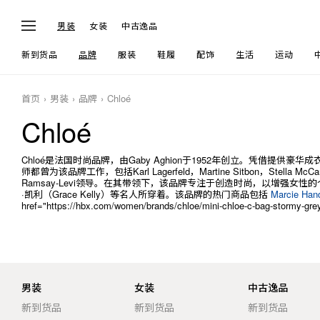
男装
女装
中古逸品
新到货品
品牌
服装
鞋履
配饰
生活
运动
首页
男装
品牌
Chloé
Chloé
Chloé是法国时尚品牌，由Gaby Aghion于1952年创立。凭借提
师都曾为该品牌工作，包括Karl Lagerfeld，Martine Sitbon，Stella McC
Ramsay-Levi领导。在其带领下，该品牌专注于创造时尚，以增强女性的
·凯利（Grace Kelly）等名人所穿着。该品牌的热门商品包括
Marcie Ha
href="https://hbx.com/women/brands/chloe/mini-chloe-c-bag-stormy-g
男装
女装
中古逸品
新到货品
新到货品
新到货品