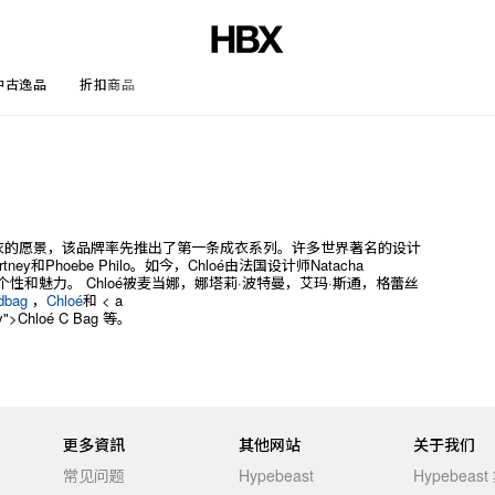
中古逸品
折扣商品
文章
供豪华成衣的愿景，该品牌率先推出了第一条成衣系列。许多世界著名的设计
artney和Phoebe Philo。如今，Chloé由法国设计师Natacha
个性和魅力。 Chloé被麦当娜，娜塔莉·波特曼，艾玛·斯通，格蕾丝
ndbag
，
Chloé
和 < a
rey">Chloé C Bag 等。
更多資訊
其他网站
关于我们
常见问题
Hypebeast
Hypebeas