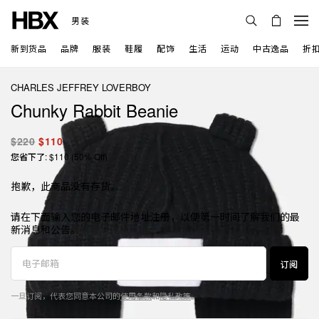
男装
新到货品
品牌
服装
鞋履
配饰
生活
运动
中古逸品
折
CHARLES JEFFREY LOVERBOY
Chunky Rabbit Beanie
$220
$110
您省下了: $110 (50% Off)
抱歉，此商品没有存货。
请在下面输入您的电子邮件地址注册，以便第一时间了解我们的最
新消息和公告。
订阅
一旦订阅，代表您同意本公司的
使用条款
和
隐私政策
。