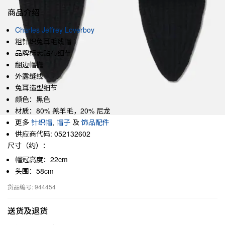
商品介绍
Charles Jeffrey Loverboy
粗针织兔耳毛线帽
品牌标志贴布细节
翻边帽檐
外露缝线
兔耳造型细节
颜色：黑色
材质：80% 羔羊毛，20% 尼龙
更多
针织帽
,
帽子
及
饰品配件
供应商代码: 052132602
尺寸（约）：
帽冠高度：22cm
头围：58cm
货品编号: 944454
送货及退货