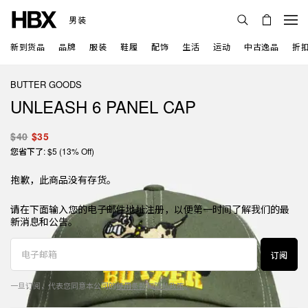
男装
新到货品
品牌
服装
鞋履
配饰
生活
运动
中古逸品
折
BUTTER GOODS
UNLEASH 6 PANEL CAP
$40
$35
您省下了: $5 (13% Off)
抱歉，此商品没有存货。
请在下面输入您的电子邮件地址注册，以便第一时间了解我们的最
新消息和公告。
订阅
一旦订阅，代表您同意本公司的
使用条款
和
隐私政策
。