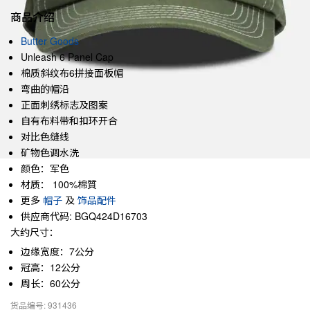
商品介绍
Butter Goods
Unleash 6 Panel Cap
棉质斜纹布6拼接面板帽
弯曲的帽沿
正面刺绣标志及图案
自有布料带和扣环开合
对比色缝线
矿物色调水洗
颜色：军色
材质： 100%棉質
更多
帽子
及
饰品配件
供应商代码: BGQ424D16703
大约尺寸：
边缘宽度：7公分
冠高：12公分
周长：60公分
货品编号: 931436