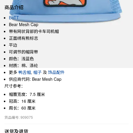
商品介绍
BoTT
Bear Mesh Cap
带有网状背部的卡车司机帽
正面绣有熊标志
平边
可调节的帽背带
颜色：浅蓝色
材质：棉、涤纶
更多
鸭舌帽
,
帽子
及
饰品配件
供应商代码: Bear Mesh Cap
尺寸参考：
帽簷宽度：7.5 厘米
冠高：16 厘米
周长：60 厘米
货品编号: 909075
送货及退货