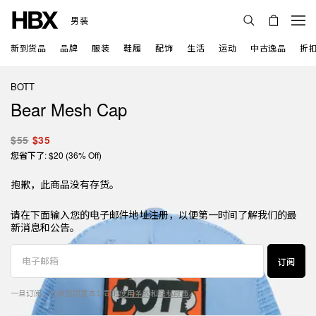
男装
新到货品
品牌
服装
鞋履
配饰
生活
运动
中古逸品
折
BOTT
Bear Mesh Cap
$55
$35
您省下了: $20 (36% Off)
抱歉，此商品没有存货。
请在下面输入您的电子邮件地址注册，以便第一时间了解我们的最
新消息和公告。
订阅
一旦订阅，代表您同意本公司的
使用条款
和
隐私政策
。