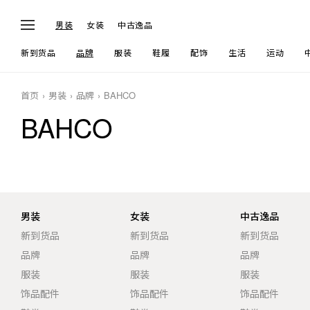
男装
女装
中古逸品
新到货品
品牌
服装
鞋履
配饰
生活
运动
首页
男装
品牌
BAHCO
BAHCO
男装
女装
中古逸品
新到货品
新到货品
新到货品
品牌
品牌
品牌
服装
服装
服装
饰品配件
饰品配件
饰品配件