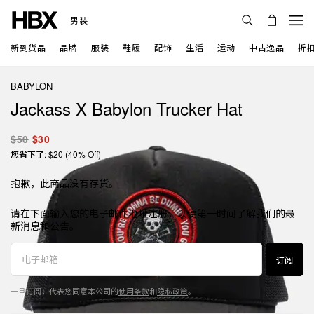
男装
新到货品
品牌
服装
鞋履
配饰
生活
运动
中古逸品
折
BABYLON
Jackass X Babylon Trucker Hat
$50
$30
您省下了: $20 (40% Off)
抱歉，此商品没有存货。
请在下面输入您的电子邮件地址注册，以便第一时间了解我们的最
新消息和公告。
订阅
一旦订阅，代表您同意本公司的
使用条款
和
隐私政策
。