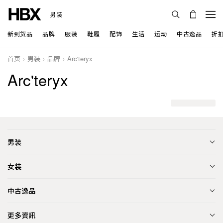
男装
新到货品
品牌
服装
鞋履
配饰
生活
运动
中古逸品
折
首页
男装
品牌
Arc'teryx
Arc'teryx
男装
女装
中古逸品
更多資訊