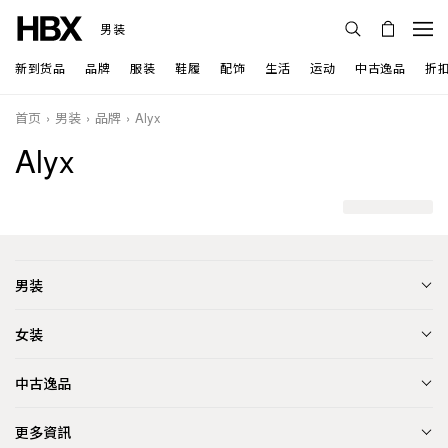
男装
新到货品
品牌
服装
鞋履
配饰
生活
运动
中古逸品
折
首页
男装
品牌
Alyx
Alyx
男装
女装
中古逸品
更多資訊