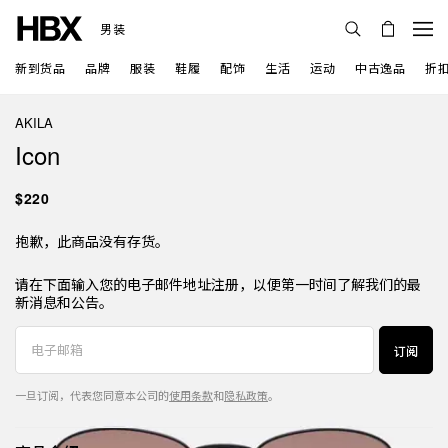
男装
新到货品
品牌
服装
鞋履
配饰
生活
运动
中古逸品
折
AKILA
Icon
$220
抱歉，此商品没有存货。
请在下面输入您的电子邮件地址注册，以便第一时间了解我们的最
新消息和公告。
订阅
一旦订阅，代表您同意本公司的
使用条款
和
隐私政策
。