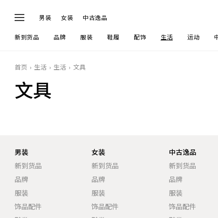
男装
女装
中古逸品
新到货品
品牌
服装
鞋履
配饰
生活
运动
首页
生活
生活
文具
文具
男装
女装
中古逸品
新到货品
新到货品
新到货品
品牌
品牌
品牌
服装
服装
服装
饰品配件
饰品配件
饰品配件