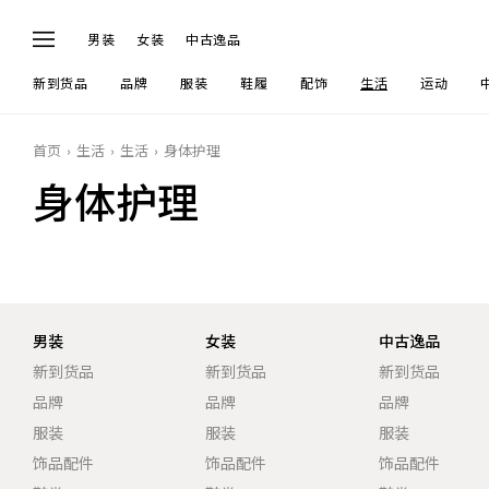
男装
女装
中古逸品
新到货品
品牌
服装
鞋履
配饰
生活
运动
首页
生活
生活
身体护理
身体护理
男装
女装
中古逸品
新到货品
新到货品
新到货品
品牌
品牌
品牌
服装
服装
服装
饰品配件
饰品配件
饰品配件