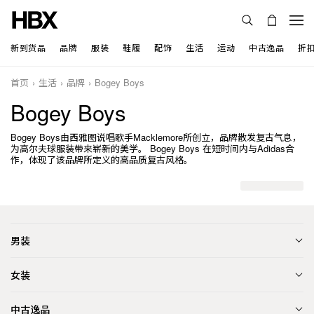
新到货品
品牌
服装
鞋履
配饰
生活
运动
中古逸品
折
首页
生活
品牌
Bogey Boys
Bogey Boys
Bogey Boys由西雅图说唱歌手Macklemore所创立，品牌散发复古气息，
为高尔夫球服装带来崭新的美学。 Bogey Boys 在短时间内与Adidas合
作，体现了该品牌所定义的高品质复古风格。
男装
女装
中古逸品