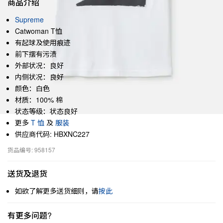
商品介绍
Supreme
Catwoman T恤
有起球及使用痕迹
前下摆有污渍
外部状况：良好
内侧状况：良好
颜色：白色
材质：100% 棉
状态等级：状态良好
更多
T 恤
及
服装
供应商代码: HBXNC227
货品编号: 958157
送货及退货
如欲了解更多送货细则，请
按此
有更多问题?