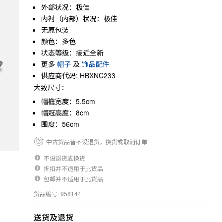
外部状况：极佳
内衬（内部）状况：极佳
无原包装
颜色：多色
状态等级：接近全新
更多
帽子
及
饰品配件
供应商代码: HBXNC233
大致尺寸：
帽檐宽度：5.5cm
帽冠高度：8cm
围度：56cm
中古货品皆不设退货，换货或取消订单
不设退货或换货
折扣并不适用于此货品
包邮并不适用于此货品
货品编号: 958144
送货及退货