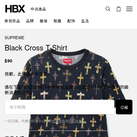
中古逸品
新到货品
品牌
服装
鞋履
配饰
生活
SUPREME
Black Cross T-Shirt
$90
抱歉，此商品没有存货。
请在下面输入您的电子邮件地址注册，以便第一时间了解我们的最
新消息和公告。
订阅
一旦订阅，代表您同意本公司的
使用条款
和
隐私政策
。