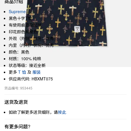
商品介绍
Supreme
黑色十字T恤
有使用痕迹及起球
印花颜色有褪色
外观（外侧）状况：优秀
内里（内衬）状况：优秀
颜色：黑色
材质：100% 纯棉
状态等级：接近全新
更多
T 恤
及
服装
供应商代码: HBXMT075
货品编号: 953445
送货及退货
如欲了解更多送货细则，请
按此
有更多问题?