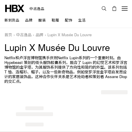
中古逸品
新到货品
品牌
服装
鞋履
配饰
生活
首页
中古逸品
品牌
Lupin X Musée Du Louvre
Lupin X Musée Du Louvre
Netflix和卢浮宫博物馆携手庆祝Netflix Lupin系列的一个重要时刻。由
Hypebeast 策划的街头服饰胶囊系列，融合了 Lupin 的幻觉艺术和罗浮宫
博物馆的金字塔，为其服饰系列提供了方向性和简约的外型。该系列包括
T 恤、连帽衫、帽子，以及一些新奇物品，例如受罗浮宫金字塔启发而设
计的家居装饰品，这种合作伙伴关系是艺术抢劫者和策划者 Assane Diop
的交汇点。