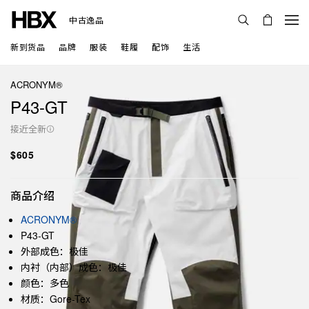
中古逸品
新到货品
品牌
服装
鞋履
配饰
生活
ACRONYM®
P43-GT
接近全新
$605
商品介绍
ACRONYM®
P43-GT
外部成色：极佳
内衬（内部）成色：极佳
颜色：多色
材质：Gore-Tex