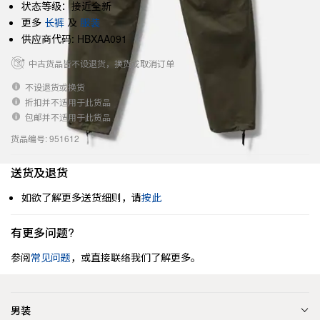
状态等级：接近全新
更多
长裤
及
服装
供应商代码: HBXAA091
中古货品皆不设退货，换货或取消订单
不设退货或换货
折扣并不适用于此货品
包邮并不适用于此货品
货品编号: 951612
送货及退货
如欲了解更多送货细则，请
按此
有更多问题?
参阅
常见问题
，或直接联络我们了解更多。
男装