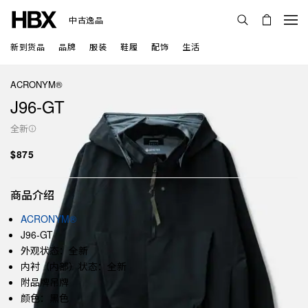
中古逸品
新到货品
品牌
服装
鞋履
配饰
生活
ACRONYM®
J96-GT
全新
$875
商品介绍
ACRONYM®
J96-GT
外观状态：全新
内衬（内部）状态：全新
附品牌吊牌
颜色：黑色