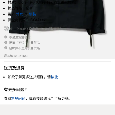
材质：Gore-Tex（Gore-Tex 防水透气材料）
状态等级：全新
更多
外套
及
服装
供应商代码: HBXAA117
中古货品皆不设退货，换货或取消订单
不设退货或换货
折扣并不适用于此货品
包邮并不适用于此货品
货品编号: 951643
送货及退货
如欲了解更多送货细则，请
按此
有更多问题?
参阅
常见问题
，或直接联络我们了解更多。