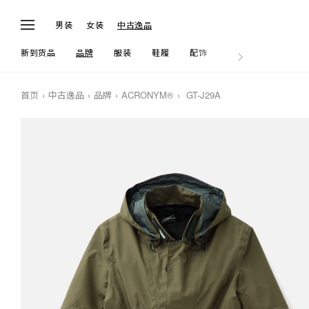
男装
女装
中古逸品
新到货品
品牌
服装
鞋履
配饰
生活
首页
中古逸品
品牌
ACRONYM®
GT-J29A