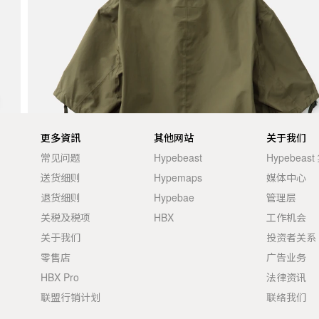
更多資訊
其他网站
关于我们
常见问题
Hypebeast
Hypebeas
送货细则
Hypemaps
媒体中心
退货细则
Hypebae
管理层
关税及税项
HBX
工作机会
关于我们
投资者关系
零售店
广告业务
HBX Pro
法律资讯
联盟行销计划
联络我们