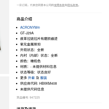
一旦订阅，代表您同意本公司的
使用条款
和
隐私政策
。
商品介绍
ACRONYM®
GT-J29A
皮革拉链拉片有磨损痕迹
氧化金属按扣
外观状态：全新
内衬（内部）状态：全新
颜色：橄榄色
材质：- 未提供材料信息
状态等级：状态良好
更多
外套
及
服装
供应商代码: HBXKM408
未提供尺码信息
货品编号: 947225
送货及退货