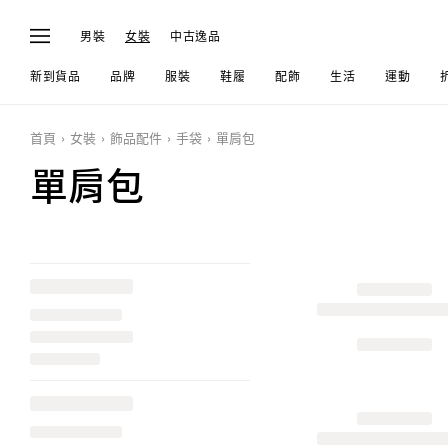
男裝
女裝
中古逸品
新到貨品
品牌
服裝
鞋履
配飾
生活
運動
首頁
女裝
飾品配件
手袋
單肩包
單肩包