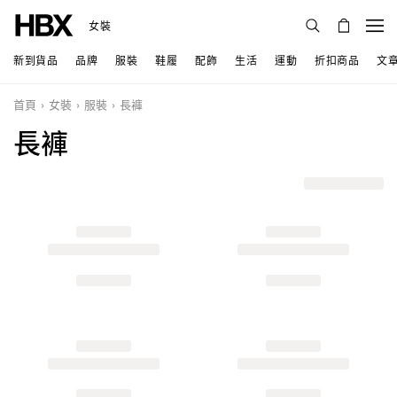
女裝
新到貨品
品牌
服裝
鞋履
配飾
生活
運動
折扣商品
文
首頁
女裝
服裝
長褲
長褲