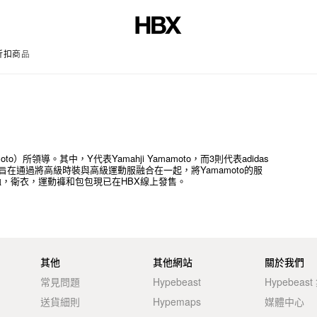
折扣商品
文章
o）所領導。其中，Y代表Yamahji Yamamoto，而3則代表adidas
旨在通過將高級時裝與高級運動服融合在一起，將Yamamoto的服
T恤，衛衣，運動褲和包包現已在HBX線上發售。
其他
其他網站
關於我們
常見問題
Hypebeast
Hypebeas
送貨細則
Hypemaps
媒體中心