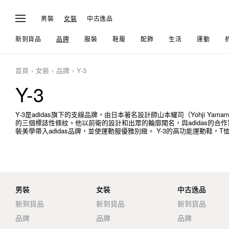
男裝
女裝
中古逸品
新到貨品
品牌
服裝
鞋履
配飾
生活
運動
首頁
女裝
品牌
Y-3
Y-3
Y-3是adidas旗下的支線品牌，由日本著名設計師山本耀司（Yohji Yamamot
的三個標誌性條紋。他以前衛的設計和出眾的輪廓聞名，與adidas的合作
裝美學帶入adidas品牌，並使運動服優雅別緻。 Y-3的高功能運動鞋，
男裝
女裝
中古逸品
新到貨品
新到貨品
新到貨品
品牌
品牌
品牌